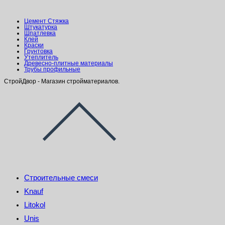
Цемент Стяжка
Штукатурка
Шпатлевка
Клей
Краски
Грунтовка
Утеплитель
Древесно-плитные материалы
Трубы профильные
СтройДвор - Магазин стройматериалов.
Строительные смеси
Knauf
Litokol
Unis