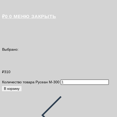
₽
0
0
МЕНЮ
ЗАКРЫТЬ
Выбрано:
Русеан М-300
₽
310
Количество товара Русеан М-300
В корзину