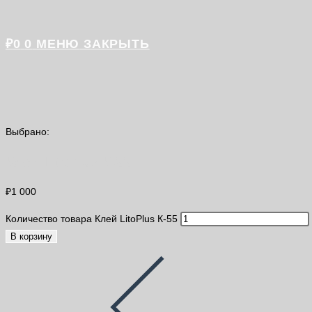
₽
0
0
МЕНЮ
ЗАКРЫТЬ
Выбрано:
Клей LitoPlus К-55
₽
1 000
Количество товара Клей LitoPlus К-55
В корзину