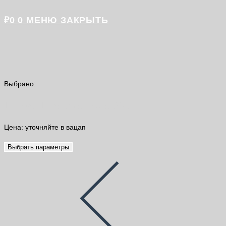
₽
0
0
МЕНЮ
ЗАКРЫТЬ
Выбрано:
Litokol Litorapid Fluid 25кг
Цена: уточняйте в вацап
Выбрать параметры