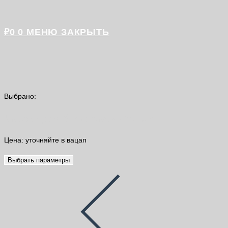
₽
0
0
МЕНЮ
ЗАКРЫТЬ
Выбрано:
Краска для бордюров «Фelux»…
Цена: уточняйте в вацап
Выбрать параметры