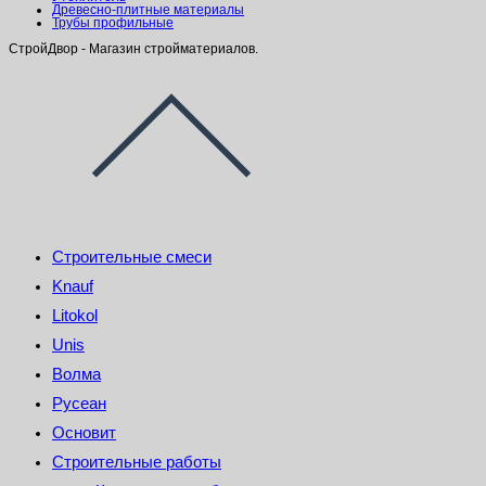
Древесно-плитные материалы
Трубы профильные
СтройДвор - Магазин стройматериалов.
Строительные смеси
Knauf
Litokol
Unis
Волма
Русеан
Основит
Строительные работы