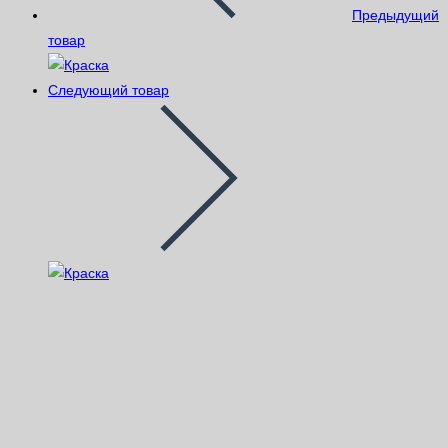
Предыдущий
товар
Следующий товар
Краска Фасадная-Люкс ВД-АК-104
ведро 25кг