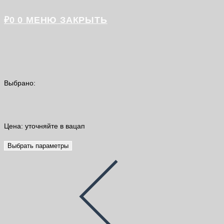
₽
0
0
МЕНЮ
ЗАКРЫТЬ
Выбрано:
Краска Фасадная-Люкс ВД-АК-104 ведро…
Цена: уточняйте в вацап
Выбрать параметры