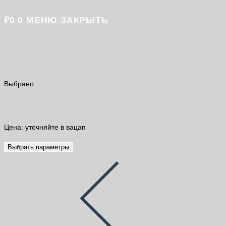
₽
0
0
МЕНЮ
ЗАКРЫТЬ
Выбрано:
Клей SikaBond® PU 2K
Цена: уточняйте в вацап
Выбрать параметры