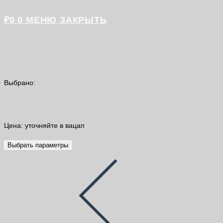
₽
0
0
МЕНЮ
ЗАКРЫТЬ
Выбрано:
Клей SikaCeram®-355 StarPaste
Цена: уточняйте в вацап
Выбрать параметры