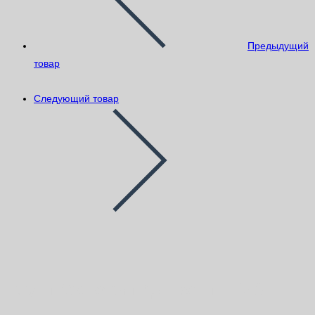
Предыдущий
товар
Следующий товар
Грунт Основит Дипконт LP53