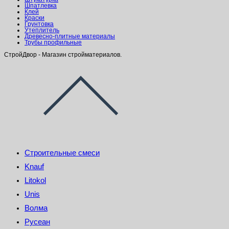
Шпатлевка
Клей
Краски
Грунтовка
Утеплитель
Древесно-плитные материалы
Трубы профильные
СтройДвор - Магазин стройматериалов.
Строительные смеси
Knauf
Litokol
Unis
Волма
Русеан