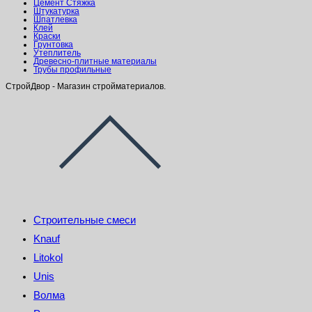
Цемент Стяжка
Штукатурка
Шпатлевка
Клей
Краски
Грунтовка
Утеплитель
Древесно-плитные материалы
Трубы профильные
СтройДвор - Магазин стройматериалов.
Строительные смеси
Knauf
Litokol
Unis
Волма