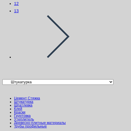
12
13
Категории товаров
Цемент Стяжка
Штукатурка
Шпатлевка
Клей
Краски
Грунтовка
Утеплитель
Древесно-плитные материалы
Трубы профильные