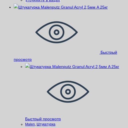
уточняйте в вацап
Быстрый
просмотр
Быстрый просмотр
Malen
,
Штукатурка