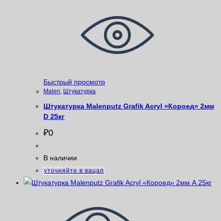
Быстрый просмотр
Malen
,
Штукатурка
Штукатурка Malenputz Grafik Acryl «Короед» 2мм
D 25кг
₽
0
В наличии
уточняйте в вацап