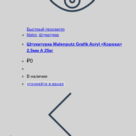
Быстрый просмотр
Malen
,
Штукатурка
Штукатурка Malenputz Grafik Acryl «Короед»
2.5мм А 25кг
₽
0
В наличии
уточняйте в вацап