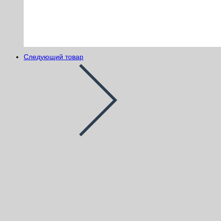
Следующий товар
Затирка цементная Plitonit Colorit
белая 2 кг