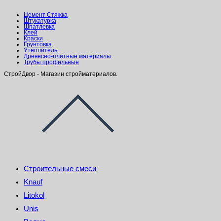
Цемент Стяжка
Штукатурка
Шпатлевка
Клей
Краски
Грунтовка
Утеплитель
Древесно-плитные материалы
Трубы профильные
СтройДвор - Магазин стройматериалов.
Строительные смеси
Knauf
Litokol
Unis