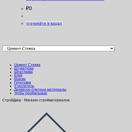
₽
0
уточняйте в вацап
Категории товаров
Цемент Стяжка
Штукатурка
Шпатлевка
Клей
Краски
Грунтовка
Утеплитель
Древесно-плитные материалы
Трубы профильные
СтройДвор - Магазин стройматериалов.