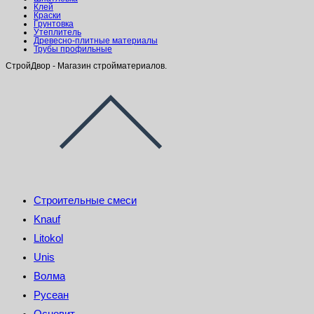
Клей
Краски
Грунтовка
Утеплитель
Древесно-плитные материалы
Трубы профильные
СтройДвор - Магазин стройматериалов.
Строительные смеси
Knauf
Litokol
Unis
Волма
Русеан
Основит