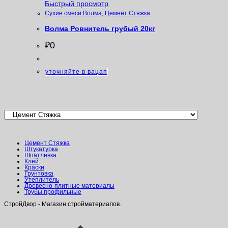
Быстрый просмотр
Сухие смеси Волма
,
Цемент Стяжка
Волма Ровнитель грубый 20кг
₽
0
уточняйте в вацап
Категории товаров
Цемент Стяжка
Штукатурка
Шпатлевка
Клей
Краски
Грунтовка
Утеплитель
Древесно-плитные материалы
Трубы профильные
СтройДвор - Магазин стройматериалов.