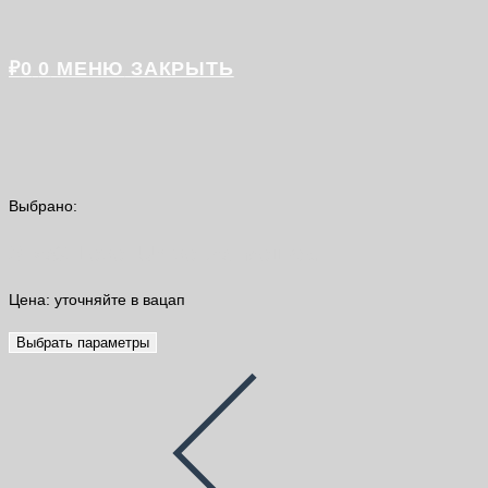
₽
0
0
МЕНЮ
ЗАКРЫТЬ
Выбрано:
Sika® Level Universal мешок…
Цена: уточняйте в вацап
Выбрать параметры