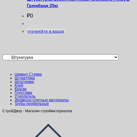
Грюнбанд 25кг
₽
0
уточняйте в вацап
Категории товаров
Цемент Стяжка
Штукатурка
Шпатлевка
Клей
Краски
Грунтовка
Утеплитель
Древесно-плитные материалы
Трубы профильные
СтройДвор - Магазин стройматериалов.