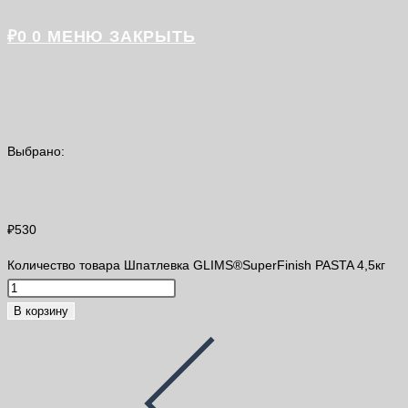
₽
0
0
МЕНЮ
ЗАКРЫТЬ
Выбрано:
Шпатлевка GLIMS®SuperFinish PASTA 4,5кг
₽
530
Количество товара Шпатлевка GLIMS®SuperFinish PASTA 4,5кг
В корзину