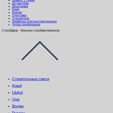
Цемент Стяжка
Штукатурка
Шпатлевка
Клей
Краски
Грунтовка
Утеплитель
Древесно-плитные материалы
Трубы профильные
СтройДвор - Магазин стройматериалов.
Строительные смеси
Knauf
Litokol
Unis
Волма
Русеан