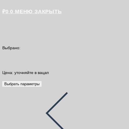
₽
0
0
МЕНЮ
ЗАКРЫТЬ
Выбрано:
Шпатлевка фасадная супербелая ведро…
Цена: уточняйте в вацап
Выбрать параметры