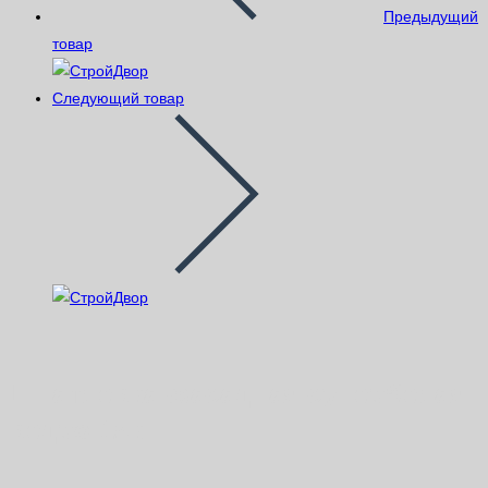
Предыдущий
товар
Следующий товар
Шпатлевка фасадная супербелая
ведро 15кг