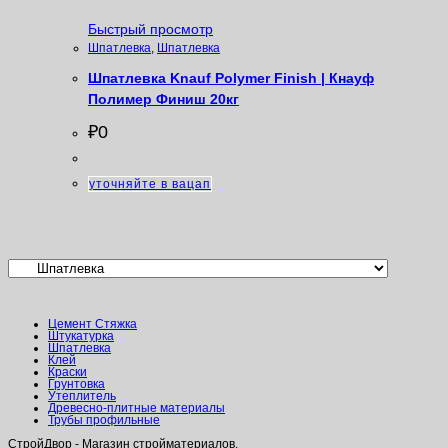
Быстрый просмотр
Шпатлевка
,
Шпатлевка
Шпатлевка Knauf Polymer Finish | Кнауф
Полимер Финиш 20кг
₽
0
уточняйте в вацап
Категории товаров
Цемент Стяжка
Штукатурка
Шпатлевка
Клей
Краски
Грунтовка
Утеплитель
Древесно-плитные материалы
Трубы профильные
СтройДвор - Магазин стройматериалов.