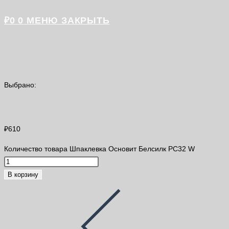
₽
0
0
МЕНЮ
ЗАКРЫТЬ
Выбрано:
Шпаклевка Основит Белсилк PC32…
₽
610
Количество товара Шпаклевка Основит Белсилк PC32 W
В корзину