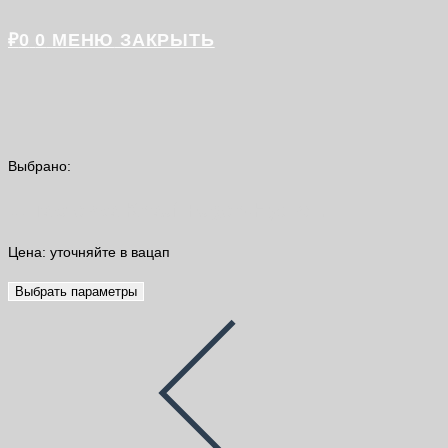
₽
0
0
МЕНЮ
ЗАКРЫТЬ
Выбрано:
Шпаклевка Knauf Fugen-Hydro |…
Цена: уточняйте в вацап
Выбрать параметры