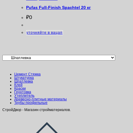
Pufas Full-Finish Spachtel 20 кг
₽
0
уточняйте в вацап
Категории товаров
Цемент Стяжка
Штукатурка
Шпатлевка
Клей
Краски
Грунтовка
Утеплитель
Древесно-плитные материалы
Трубы профильные
СтройДвор - Магазин стройматериалов.