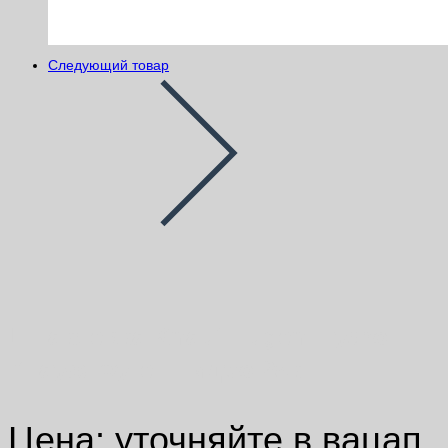
Следующий товар
Шпаклевка Knauf Fugen-Hydro |
Кнауф Фуген-Гидро 25кг
Цена: уточняйте в вацап