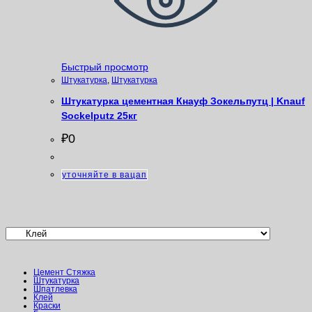
Быстрый просмотр
Штукатурка
,
Штукатурка
Штукатурка цементная Кнауф Зокельпутц | Knauf
Sockelputz 25кг
₽
0
уточняйте в вацап
Категории товаров
Цемент Стяжка
Штукатурка
Шпатлевка
Клей
Краски