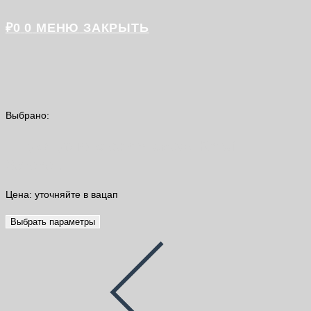
₽
0
0
МЕНЮ
ЗАКРЫТЬ
Выбрано:
Штукатурно-клеевая смесь Knauf
Sеvener…
Цена: уточняйте в вацап
Выбрать параметры