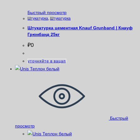
Быстрый просмотр
Штукатурка
,
Штукатурка
Штукатурка цементная Knauf Grunband | Кнауф
Грюнбанд 25кг
₽
0
уточняйте в вацап
Быстрый
просмотр