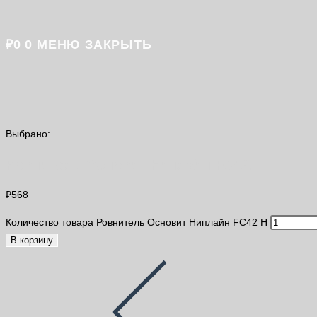
₽
0
0
МЕНЮ
ЗАКРЫТЬ
Выбрано:
Ровнитель Основит Ниплайн FC42…
₽
568
Количество товара Ровнитель Основит Ниплайн FC42 Н
В корзину