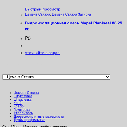
Быстрый просмотр
Цемент Стяжка
,
Цемент Стяжка Затирка
Гидроизоляционная смесь Mapei Planiseal 88 25
кг
₽
0
уточняйте в вацап
Категории товаров
Цемент Стяжка
Штукатурка
Шпатлевка
Клей
Краски
Грунтовка
Утеплитель
Древесно-плитные материалы
Трубы профильные
СтройДвор - Магазин стройматериалов.