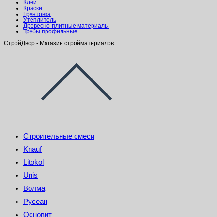
Клей
Краски
Грунтовка
Утеплитель
Древесно-плитные материалы
Трубы профильные
СтройДвор - Магазин стройматериалов.
Строительные смеси
Knauf
Litokol
Unis
Волма
Русеан
Основит