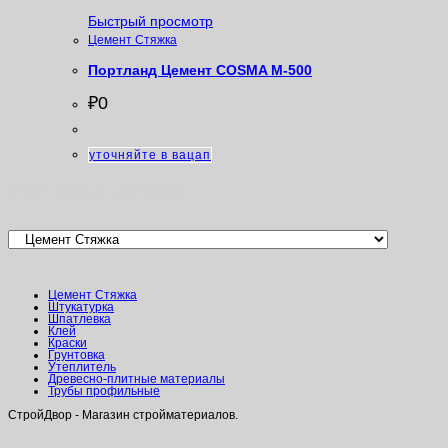
Быстрый просмотр
Цемент Стяжка
Портланд Цемент COSMA М-500
₽
0
уточняйте в вацап
Категории товаров
Цемент Стяжка
Штукатурка
Шпатлевка
Клей
Краски
Грунтовка
Утеплитель
Древесно-плитные материалы
Трубы профильные
СтройДвор - Магазин стройматериалов.