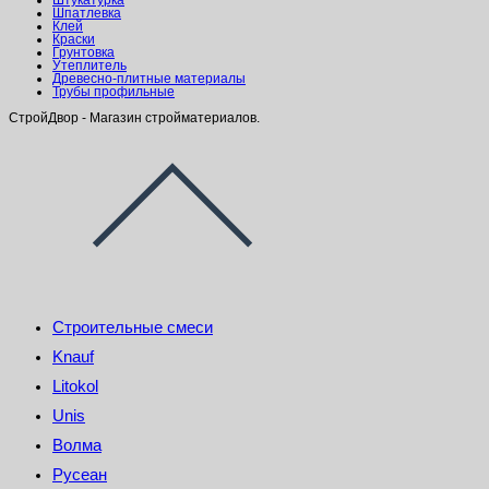
Штукатурка
Шпатлевка
Клей
Краски
Грунтовка
Утеплитель
Древесно-плитные материалы
Трубы профильные
СтройДвор - Магазин стройматериалов.
Строительные смеси
Knauf
Litokol
Unis
Волма
Русеан