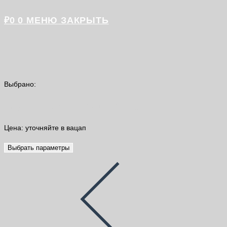
₽
0
0
МЕНЮ
ЗАКРЫТЬ
Выбрано:
Грунтовка Malenputz Granul Flex…
Цена: уточняйте в вацап
Выбрать параметры