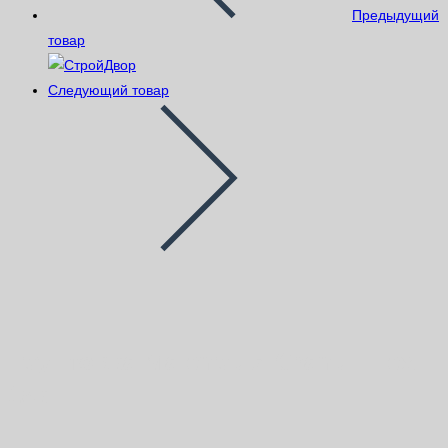
Предыдущий
товар
Следующий товар
Грунтовка Malenputz Granul Flex
15кг