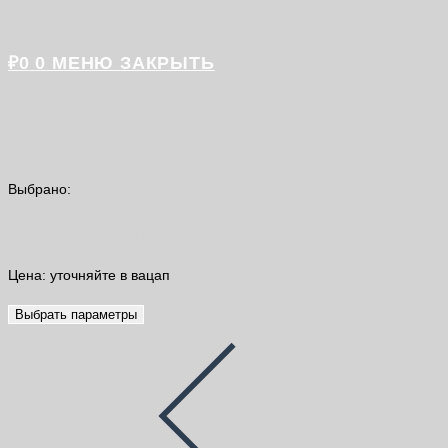
₽
0
0
МЕНЮ
ЗАКРЫТЬ
Выбрано:
Litotherm Grafica Короед 2мм…
Цена: уточняйте в вацап
Выбрать параметры