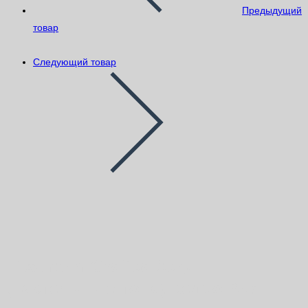
Предыдущий
товар
Следующий товар
Litotherm Grafica Acryl
(пастельные тона) ведро 25кг