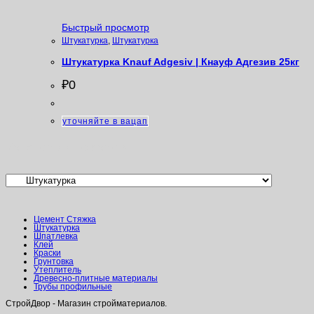
Быстрый просмотр
Штукатурка
,
Штукатурка
Штукатурка Knauf Adgesiv | Кнауф Адгезив 25кг
₽
0
уточняйте в вацап
Категории товаров
Цемент Стяжка
Штукатурка
Шпатлевка
Клей
Краски
Грунтовка
Утеплитель
Древесно-плитные материалы
Трубы профильные
СтройДвор - Магазин стройматериалов.