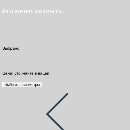
₽
0
0
МЕНЮ
ЗАКРЫТЬ
Выбрано:
Клей Cottage Litotherm Litokol…
Цена: уточняйте в вацап
Выбрать параметры