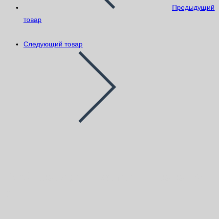
Предыдущий
товар
Следующий товар
Клей Cottage Litotherm Litokol 25
кг