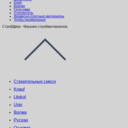
Клей
Краски
Грунтовка
Утеплитель
Древесно-плитные материалы
Трубы профильные
СтройДвор - Магазин стройматериалов.
Строительные смеси
Knauf
Litokol
Unis
Волма
Русеан
Основит