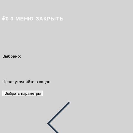
₽
0
0
МЕНЮ
ЗАКРЫТЬ
Выбрано:
K44 Litokol Litogres Eco…
Цена: уточняйте в вацап
Выбрать параметры