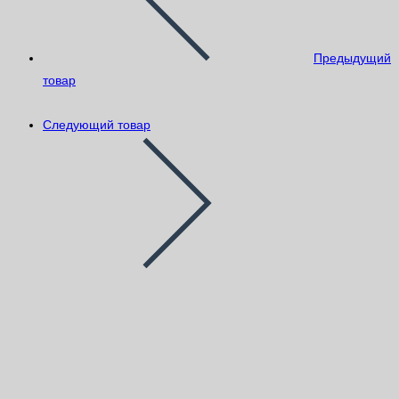
Предыдущий
товар
Следующий товар
Litokol Litoband AIP