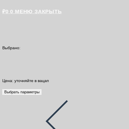
₽
0
0
МЕНЮ
ЗАКРЫТЬ
Выбрано:
Краска "Интерьерная" акриловая
супербелая…
Цена: уточняйте в вацап
Выбрать параметры