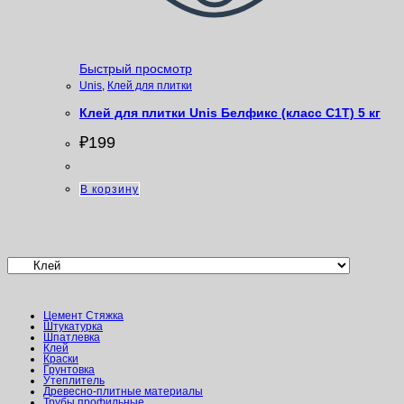
Быстрый просмотр
Unis
,
Клей для плитки
Клей для плитки Unis Белфикс (класс С1Т) 5 кг
₽
199
В корзину
Категории товаров
Цемент Стяжка
Штукатурка
Шпатлевка
Клей
Краски
Грунтовка
Утеплитель
Древесно-плитные материалы
Трубы профильные