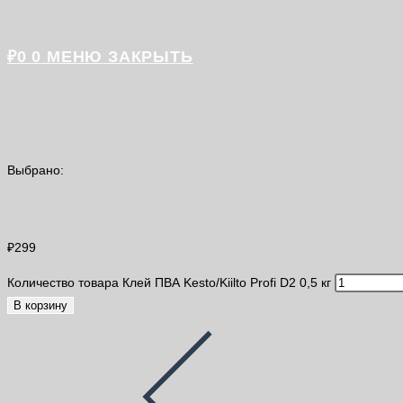
₽
0
0
МЕНЮ
ЗАКРЫТЬ
Выбрано:
Клей ПВА Kesto/Kiilto Profi…
₽
299
Количество товара Клей ПВА Kesto/Kiilto Profi D2 0,5 кг
В корзину