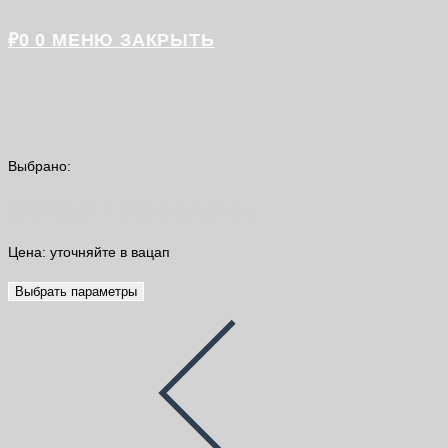
₽
0
0
МЕНЮ
ЗАКРЫТЬ
Выбрано:
K80 Клей LitoFlex мешок…
Цена: уточняйте в вацап
Выбрать параметры