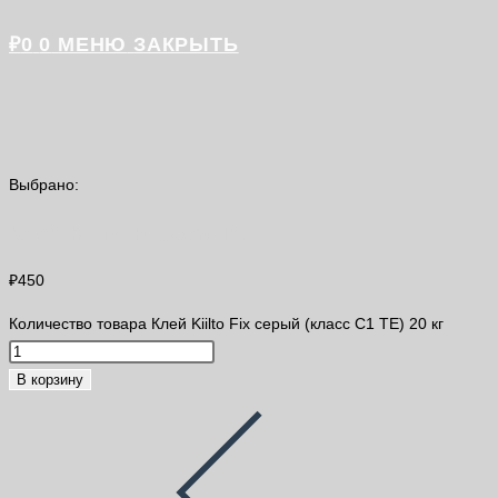
₽
0
0
МЕНЮ
ЗАКРЫТЬ
Выбрано:
Клей Kiilto Fix серый…
₽
450
Количество товара Клей Kiilto Fix серый (класс С1 TE) 20 кг
В корзину