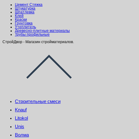
Цемент Стяжка
Штукатурка
Шпатлевка
Клей
Краски
Грунтовка
Утеплитель
Древесно-плитные материалы
Трубы профильные
СтройДвор - Магазин стройматериалов.
Строительные смеси
Knauf
Litokol
Unis
Волма