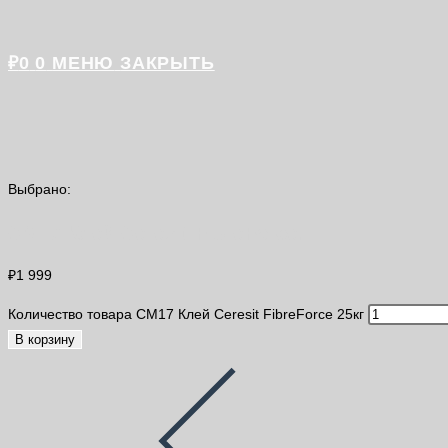
₽
0
0
МЕНЮ
ЗАКРЫТЬ
Выбрано:
CM17 Клей Ceresit FibreForce…
₽
1 999
Количество товара CM17 Клей Ceresit FibreForce 25кг
В корзину