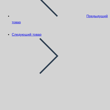
Предыдущий
товар
Следующий товар
Грунтовка Litokol Primer N-m 10кг