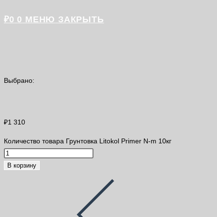
₽
0
0
МЕНЮ
ЗАКРЫТЬ
Выбрано:
Грунтовка Litokol Primer N-m…
₽
1 310
Количество товара Грунтовка Litokol Primer N-m 10кг
В корзину