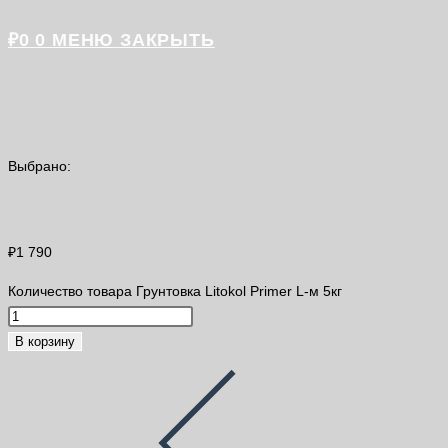
₽
0
0
МЕНЮ
ЗАКРЫТЬ
Выбрано:
Грунтовка Litokol Primer L-м…
₽
1 790
Количество товара Грунтовка Litokol Primer L-м 5кг
В корзину