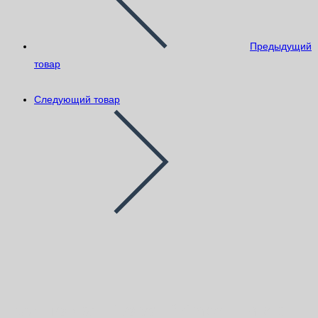
Предыдущий
товар
Следующий товар
Грунтовка Litokol Primer L-м 5кг