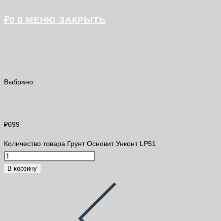
₽
0
0
МЕНЮ
ЗАКРЫТЬ
Выбрано:
Грунт Основит Унконт LP51
₽
699
Количество товара Грунт Основит Унконт LP51
В корзину