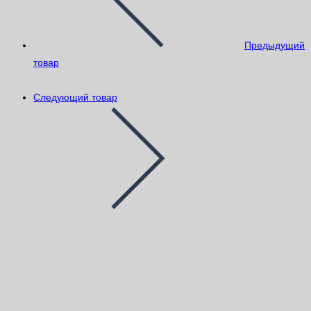
Предыдущий
товар
Следующий товар
Грунт Основит Унконт LP51