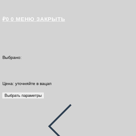
₽
0
0
МЕНЮ
ЗАКРЫТЬ
Выбрано:
Грунт акриловый для ОSB…
Цена: уточняйте в вацап
Выбрать параметры