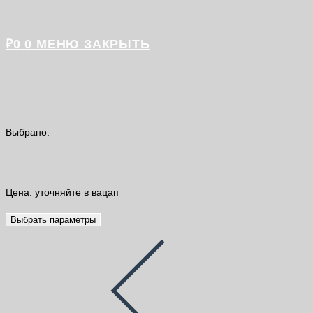
₽
0
0
МЕНЮ
ЗАКРЫТЬ
Выбрано:
Цемент Русеан НЦ для…
Цена: уточняйте в вацап
Выбрать параметры