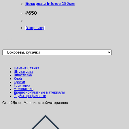
Бокорезы Inforce 180мм
₽
650
В корзину
Категории товаров
Цемент Стяжка
Штукатурка
Шпатлевка
Клей
Краски
Грунтовка
Утеплитель
Древесно-плитные материалы
Трубы профильные
СтройДвор - Магазин стройматериалов.